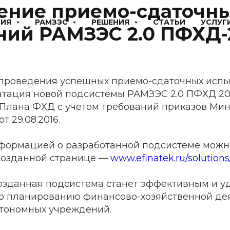
ение приемо-сдаточн
НИЯ
РАМЗЭС
РЕШЕНИЯ
СТАТЬИ
УСЛУГ
ний РАМЗЭС 2.0 ПФХД-
 проведения успешных приемо-сдаточных испы
атация новой подсистемы РАМЗЭС 2.0 ПФХД 20
лана ФХД с учетом требований приказов Ми
 29.08.2016.
формацией о разработанной подсистеме можн
созданной странице —
www.efinatek.ru/solution
созданная подсистема станет эффективным и 
о планированию финансово-хозяйственной де
тономных учреждений.