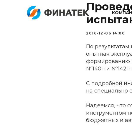
Провед
КОМПА
испыта
2016-12-06 14:00
По результатам
опытная эксплу
формированию П
№140н и №142н от
С подробной ин
на специально 
Надеемся, что 
инструментом п
бюджетных и ав