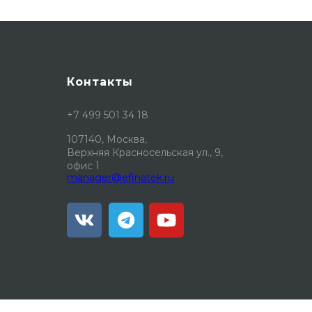
Контакты
+7 499 501 34 18
107140, Москва,
Верхняя Красносельская ул., 9,
офис 1
manager@efinatek.ru