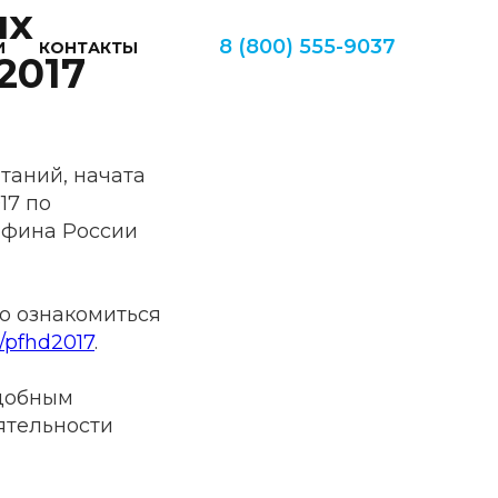
ых
8 (800) 555-9037
И
КОНТАКТЫ
2017
таний, начата
17 по
нфина России
о ознакомиться
s/pfhd2017
.
удобным
ятельности