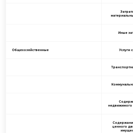
Затрат
материальн
Иные за
Общехозяйственные
Услуги 
Транспортны
Коммунальн
Содерж
недвижимого
Содержани
ценного д
имуще